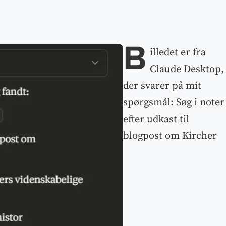
B
illedet er fra
Claude Desktop,
der svarer på mit
spørgsmål: Søg i noter
efter udkast til
blogpost om Kircher